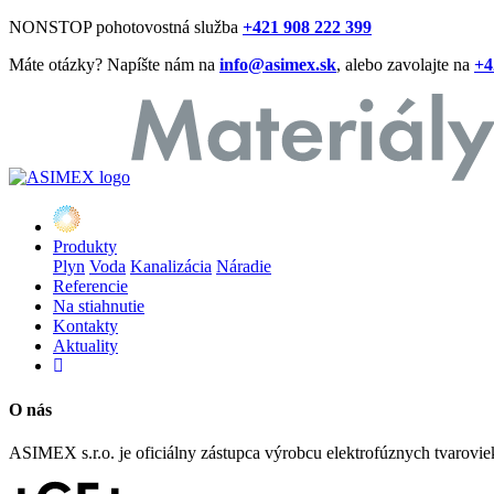
NONSTOP pohotovostná služba
+421 908 222 399
Máte otázky? Napíšte nám na
info@asimex.sk
, alebo zavolajte na
+4
Produkty
Plyn
Voda
Kanalizácia
Náradie
Referencie
Na stiahnutie
Kontakty
Aktuality
O nás
ASIMEX s.r.o. je oficiálny zástupca výrobcu elektrofúznych tvarovi