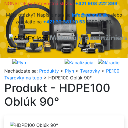
NONSTOP pohotovostná služba
+421 908 222 399
Máte otázky? Napíšte nám na
info@asimex.sk
, alebo
zavolajte na
+421 32 381 10 53
(7:00-15:30)
Nachádzate sa:
Produkty
>
Plyn
>
Tvarovky
>
PE100
Tvarovky na tupo
> HDPE100 Oblúk 90°
Produkt - HDPE100
Oblúk 90°