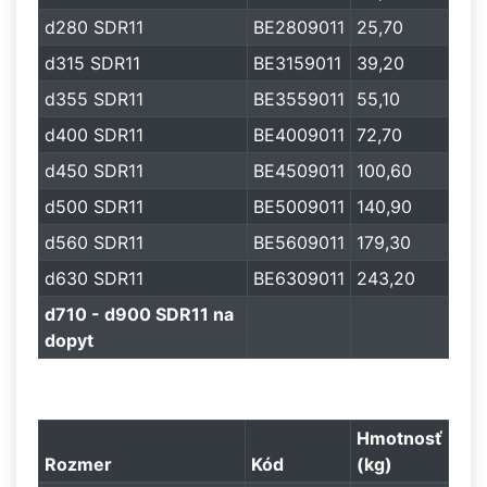
d280 SDR11
BE2809011
25,70
d315 SDR11
BE3159011
39,20
d355 SDR11
BE3559011
55,10
d400 SDR11
BE4009011
72,70
d450 SDR11
BE4509011
100,60
d500 SDR11
BE5009011
140,90
d560 SDR11
BE5609011
179,30
d630 SDR11
BE6309011
243,20
d710 - d900 SDR11 na
dopyt
Hmotnosť
Rozmer
Kód
(kg)