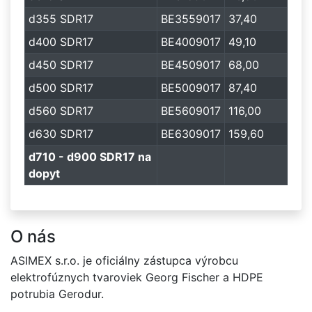
d355 SDR17
BE3559017
37,40
d400 SDR17
BE4009017
49,10
d450 SDR17
BE4509017
68,00
d500 SDR17
BE5009017
87,40
d560 SDR17
BE5609017
116,00
d630 SDR17
BE6309017
159,60
d710 - d900 SDR17 na
dopyt
O nás
ASIMEX s.r.o. je oficiálny zástupca výrobcu
elektrofúznych tvaroviek Georg Fischer a HDPE
potrubia Gerodur.