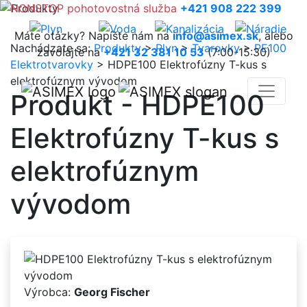
NONSTOP pohotovostná služba
+421 908 222 399
Máte otázky? Napíšte nám na
info@asimex.sk
, alebo
Nachádzate sa:
Produkty
>
Plyn
>
Tvarovky
>
PE100
zavolajte na
+421 32 381 10 53
(7:00-15:30)
Elektrotvarovky
> HDPE100 Elektrofúzny T-kus s
elektrofúznym vývodom
Produkt - HDPE100
Elektrofúzny T-kus s
elektrofúznym
vývodom
Výrobca:
Georg Fischer