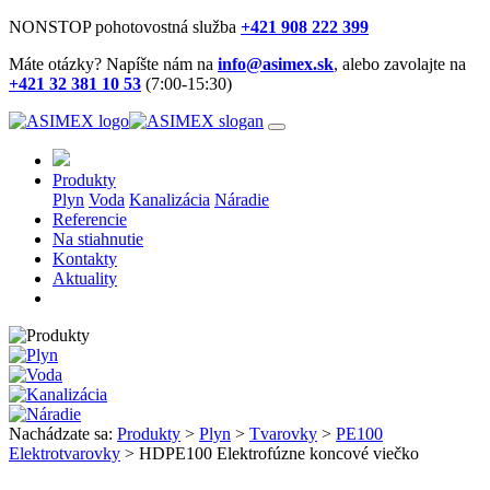
NONSTOP pohotovostná služba
+421 908 222 399
Máte otázky? Napíšte nám na
info@asimex.sk
, alebo zavolajte na
+421 32 381 10 53
(7:00-15:30)
Produkty
Plyn
Voda
Kanalizácia
Náradie
Referencie
Na stiahnutie
Kontakty
Aktuality
Nachádzate sa:
Produkty
>
Plyn
>
Tvarovky
>
PE100
Elektrotvarovky
> HDPE100 Elektrofúzne koncové viečko