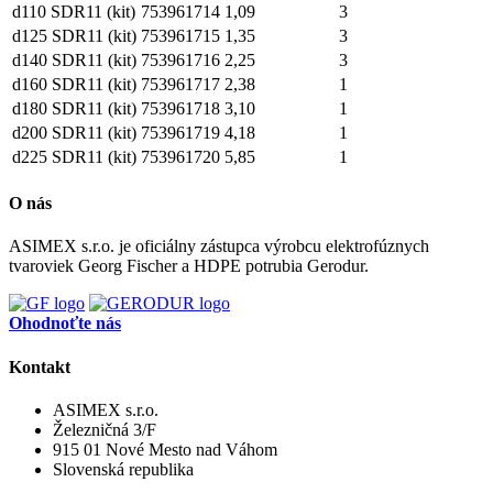
d110 SDR11 (kit)
753961714
1,09
3
d125 SDR11 (kit)
753961715
1,35
3
d140 SDR11 (kit)
753961716
2,25
3
d160 SDR11 (kit)
753961717
2,38
1
d180 SDR11 (kit)
753961718
3,10
1
d200 SDR11 (kit)
753961719
4,18
1
d225 SDR11 (kit)
753961720
5,85
1
O nás
ASIMEX s.r.o. je oficiálny zástupca výrobcu elektrofúznych
tvaroviek Georg Fischer a HDPE potrubia Gerodur.
Ohodnoťte nás
Kontakt
ASIMEX s.r.o.
Železničná 3/F
915 01 Nové Mesto nad Váhom
Slovenská republika