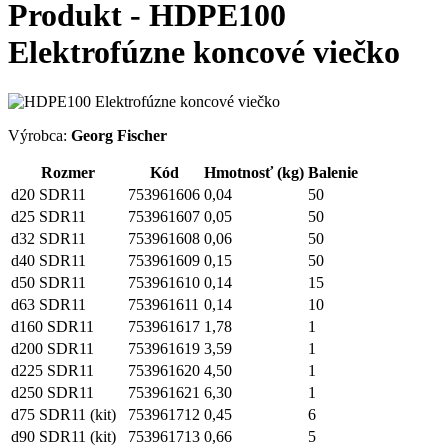
Produkt - HDPE100
Elektrofúzne koncové viečko
Výrobca:
Georg Fischer
Rozmer
Kód
Hmotnosť (kg)
Balenie
d20 SDR11
753961606
0,04
50
d25 SDR11
753961607
0,05
50
d32 SDR11
753961608
0,06
50
d40 SDR11
753961609
0,15
50
d50 SDR11
753961610
0,14
15
d63 SDR11
753961611
0,14
10
d160 SDR11
753961617
1,78
1
d200 SDR11
753961619
3,59
1
d225 SDR11
753961620
4,50
1
d250 SDR11
753961621
6,30
1
d75 SDR11 (kit)
753961712
0,45
6
d90 SDR11 (kit)
753961713
0,66
5