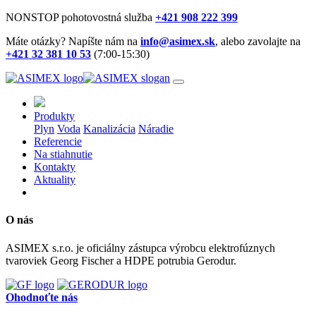
NONSTOP pohotovostná služba
+421 908 222 399
Máte otázky? Napíšte nám na
info@asimex.sk
, alebo zavolajte na
+421 32 381 10 53
(7:00-15:30)
Produkty
Plyn
Voda
Kanalizácia
Náradie
Referencie
Na stiahnutie
Kontakty
Aktuality
O nás
ASIMEX s.r.o. je oficiálny zástupca výrobcu elektrofúznych
tvaroviek Georg Fischer a HDPE potrubia Gerodur.
Ohodnoťte nás